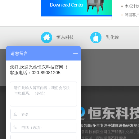
木瓜汁
韩国客
恒东科技
乳化罐
UHT盘管式超高温瞬时灭菌机
请您留言
您好,欢迎光临恒东科技官网 ！
客服电话：020-89081205
广州恒东机械设备科技有限公司生产销售
乳化罐
、
合罐
、
搅拌罐
、
反应釜
、
配料罐
等不锈钢罐