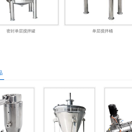
密封单层搅拌罐
单层搅拌桶
品