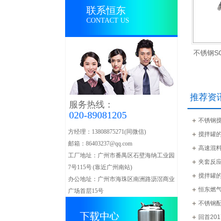
联系恒东
CONTACT US
不锈钢S
推荐资
服务热线：
020-89081205
不锈钢
方经理：13808875271(同微信)
搅拌罐
单层磁力搅拌罐
邮箱：86403237@qq.com
高速混
工厂地址：广州市番禺区石壁海纳工业园
夹套反
7号115号 (靠近广州南站)
搅拌罐
办公地址：广州市海珠区南洲路沥滘商业
恒东燃
广场首层15号
不锈钢
回首20