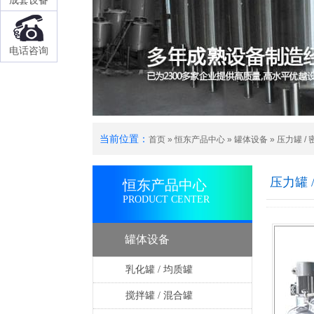
成套设备
电话咨询
当前位置：
首页
»
恒东产品中心
»
罐体设备
»
压力罐 /
压力罐 
恒东产品中心
PRODUCT CENTER
罐体设备
乳化罐 / 均质罐
搅拌罐 / 混合罐