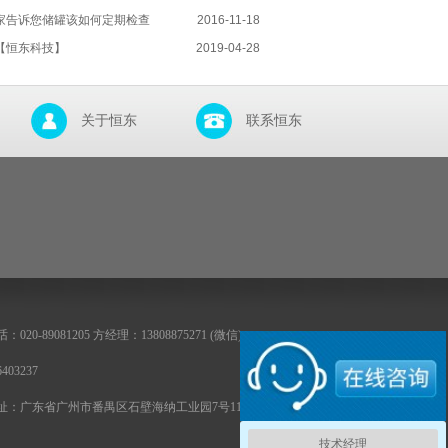
家告诉您储罐该如何定期检查
2016-11-18
【恒东科技】
2019-04-28
关于恒东
联系恒东
020-89081205 方经理：13808875271 (微信)
403237
址：广东省广州市番禺区石壁海纳工业园7号115号 (靠近广州
技术经理