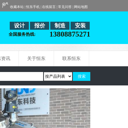
收藏本站
|
恒东手机
|
在线留言
|
常见问答
|
网站地图
设计
报价
制造
安装
13808875271
全国服务热线:
东资讯
关于恒东
联系恒东