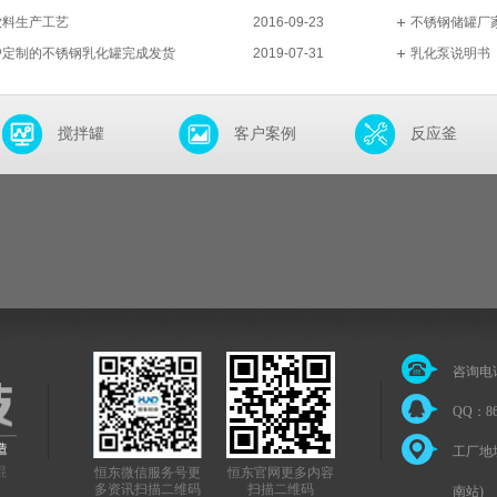
饮料生产工艺
2016-09-23
不锈钢储罐厂
户定制的不锈钢乳化罐完成发货
2019-07-31
乳化泵说明书
搅拌罐
客户案例
反应釜
咨询电话：
QQ：86
工厂地
混
恒东微信服务号更
恒东官网更多内容
多资讯扫描二维码
扫描二维码
南站)