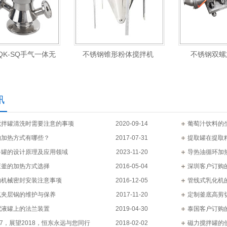
QK-SQ手气一体无
不锈钢锥形粉体搅拌机
不锈钢双螺
菌取样阀
讯
搅拌罐清洗时需要注意的事项
2020-09-14
葡萄汁饮料的
的加热方式有哪些？
2017-07-31
提取罐在提取
料罐的设计原理及应用领域
2023-11-20
导热油循环加
应釜的加热方式选择
2016-05-04
深圳客户订购
的机械密封安装注意事项
2016-12-05
管线式乳化机
气夹层锅的维护与保养
2017-11-20
定制釜底高剪
配液罐上的法兰装置
2019-04-30
泰国客户订购
17，展望2018，恒东永远与您同行
2018-02-02
磁力搅拌罐的