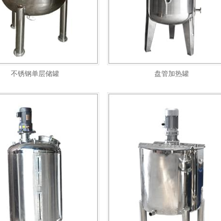
不锈钢单层储罐
盘管加热罐