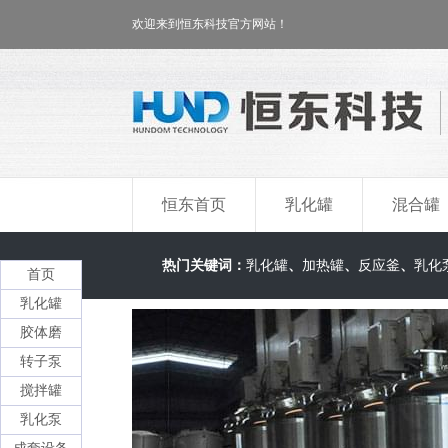
欢迎来到恒东科技官方网站！
恒东首页
乳化罐
混合罐
热门关键词：
乳化罐
、
加热罐
、
反应釜
、
乳化
首页
乳化罐
胶体磨
转子泵
搅拌罐
乳化泵