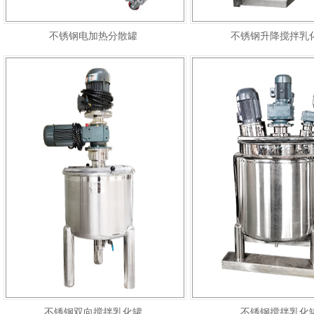
不锈钢电加热分散罐
不锈钢升降搅拌乳
不锈钢双向搅拌乳化罐
不锈钢搅拌乳化