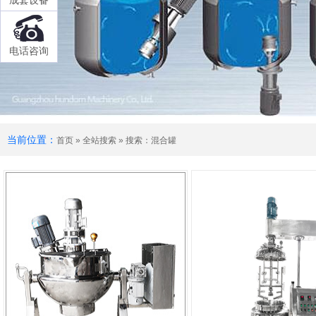
成套设备
电话咨询
当前位置：
首页
»
全站搜索
» 搜索：混合罐