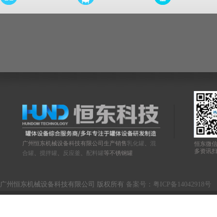
广州恒东机械设备科技有限公司生产销售
乳化罐
、
混
恒东微
多资讯
合罐
、
搅拌罐
、
反应釜
、
配料罐
等不锈钢罐
广州恒东机械设备科技有限公司 版权所有
备案号：粤ICP备14042918号