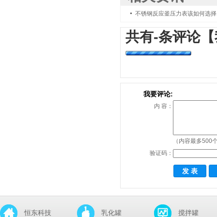
不锈钢反应釜压力表该如何选择
共有
-
条评论
【
我要评论:
内 容：
（内容最多500
验证码：
恒东科技
乳化罐
搅拌罐