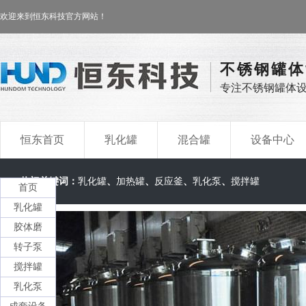
欢迎来到恒东科技官方网站！
不锈钢罐体
专注不锈钢罐体
恒东首页
乳化罐
混合罐
设备中心
热门关键词：
乳化罐
、
加热罐
、
反应釜
、
乳化泵
、
搅拌罐
首页
乳化罐
胶体磨
转子泵
搅拌罐
乳化泵