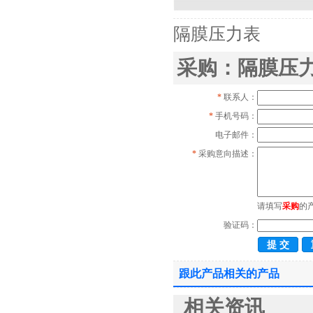
隔膜压力表
采购：隔膜压
*
联系人：
*
手机号码：
电子邮件：
*
采购意向描述：
请填写
采购
的
验证码：
跟此产品相关的产品
相关资讯