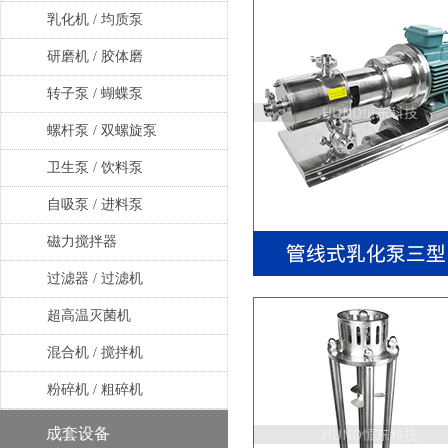
乳化机 / 均质泵
研磨机 / 胶体磨
转子泵 / 蝴蝶泵
螺杆泵 / 双螺旋泵
卫生泵 / 饮料泵
自吸泵 / 进料泵
磁力搅拌器
过滤器 / 过滤机
超高温灭菌机
混合机 / 搅拌机
粉碎机 / 粗碎机
成套设备