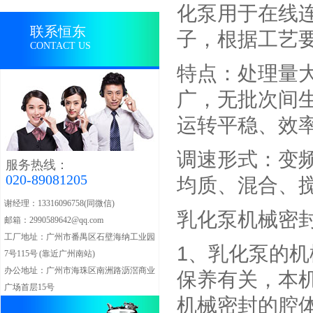
化泵用于在线
联系恒东
子，根据工艺要
CONTACT US
特点：处理量
广，无批次间
运转平稳、效
调速形式：变
服务热线：
020-89081205
均质、混合、
谢经理：13316096758(同微信)
乳化泵机械密
邮箱：2990589642@qq.com
工厂地址：广州市番禺区石壁海纳工业园
1、乳化泵的
7号115号 (靠近广州南站)
办公地址：广州市海珠区南洲路沥滘商业
保养有关，本
广场首层15号
机械密封的腔