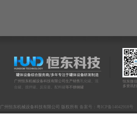
广州恒东机械设备科技有限公司生产销售
乳化罐
、
混
恒东微
多资讯
合罐
、
搅拌罐
、
反应釜
、
配料罐
等不锈钢罐
广州恒东机械设备科技有限公司 版权所有
备案号：粤ICP备14042918号