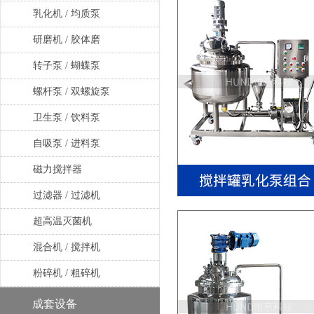
乳化机 / 均质泵
研磨机 / 胶体磨
转子泵 / 蝴蝶泵
螺杆泵 / 双螺旋泵
卫生泵 / 饮料泵
自吸泵 / 进料泵
磁力搅拌器
过滤器 / 过滤机
超高温灭菌机
混合机 / 搅拌机
粉碎机 / 粗碎机
成套设备