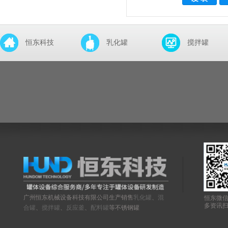
恒东科技
乳化罐
搅拌罐
广州恒东机械设备科技有限公司生产销售
乳化罐
、
混
恒东微
多资讯
合罐
、
搅拌罐
、
反应釜
、
配料罐
等不锈钢罐