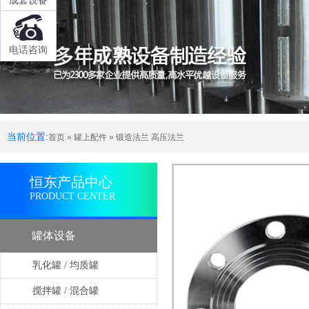
成套设备
电话咨询
当前位置:
首页
»
罐上配件
»
锻造法兰 高压法兰
恒东产品中心
PRODUCT CENTER
罐体设备
乳化罐 / 均质罐
搅拌罐 / 混合罐