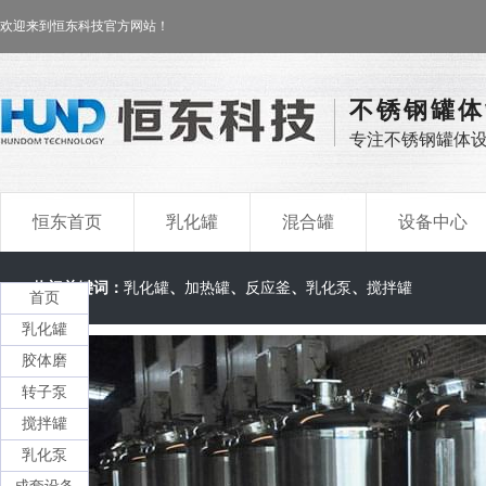
欢迎来到恒东科技官方网站！
不锈钢罐体
专注不锈钢罐体
恒东首页
乳化罐
混合罐
设备中心
热门关键词：
乳化罐
、
加热罐
、
反应釜
、
乳化泵
、
搅拌罐
首页
乳化罐
胶体磨
转子泵
搅拌罐
乳化泵