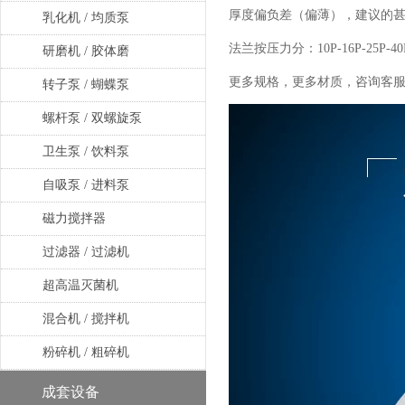
厚度偏负差（偏薄），建议的
乳化机 / 均质泵
法兰按压力分：10P-16P-25P-
研磨机 / 胶体磨
更多规格，更多材质，咨询客
转子泵 / 蝴蝶泵
螺杆泵 / 双螺旋泵
卫生泵 / 饮料泵
自吸泵 / 进料泵
磁力搅拌器
过滤器 / 过滤机
超高温灭菌机
混合机 / 搅拌机
粉碎机 / 粗碎机
成套设备