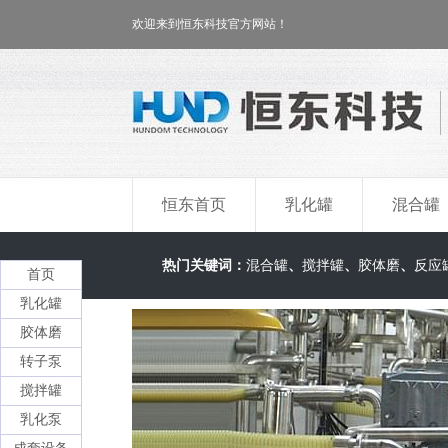
欢迎来到恒东科技官方网站！
恒东首页
乳化罐
混合罐
热门关键词：
混合罐
、
搅拌罐
、
胶体磨
、
反应
首页
乳化罐
胶体磨
转子泵
搅拌罐
乳化泵