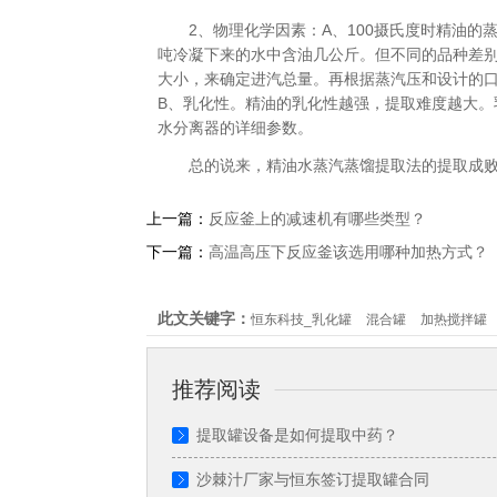
2、物理化学因素：A、100摄氏度时精油
吨冷凝下来的水中含油几公斤。但不同的品种差
大小，来确定进汽总量。再根据蒸汽压和设计的
B、乳化性。精油的乳化性越强，提取难度越大
水分离器的详细参数。
总的说来，精油水蒸汽蒸馏提取法的提取成
上一篇：
反应釜上的减速机有哪些类型？
下一篇：
高温高压下反应釜该选用哪种加热方式？
此文关键字：
恒东科技_乳化罐
混合罐
加热搅拌罐
推荐阅读
提取罐设备是如何提取中药？
沙棘汁厂家与恒东签订提取罐合同