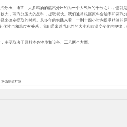
的蒸汽分压。通常，大多精油的蒸汽分压约为一个大气压的千分之几，也就
别较大，蒸汽分压大的品种，提取就快。我们通常根据原料含油率和蒸汽
口径来确定提取的时间。从多年的实践来看，十到十四小时内提尽精油的
。乳化性也和温度有关系，我们通常以乳化性的大小和随温度变化的规律，
败，主要取决于原料本身性质和设备、工艺两个方面。
不锈钢罐厂家