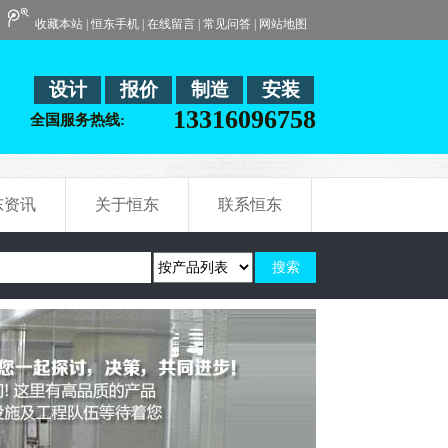
收藏本站
|
恒东手机
|
在线留言
|
常见问答
|
网站地图
设计
报价
制造
安装
13316096758
全国服务热线:
东资讯
关于恒东
联系恒东