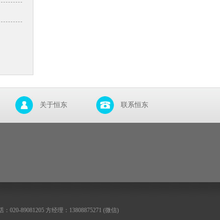
关于恒东
联系恒东
020-89081205 方经理：13808875271 (微信)