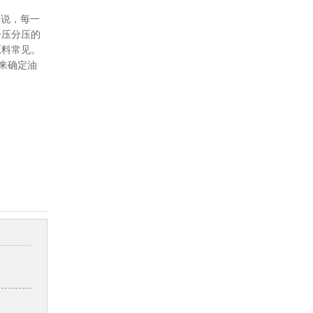
是说，每一
分压分压的
原料常见。
来确定油