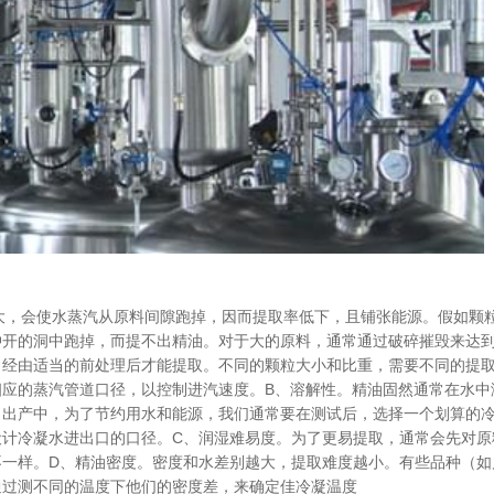
大，会使水蒸汽从原料间隙跑掉，因而提取率低下，且铺张能源。假如颗
冲开的洞中跑掉，而提不出精油。对于大的原料，通常通过破碎摧毁来达
，经由适当的前处理后才能提取。不同的颗粒大小和比重，需要不同的提
相应的蒸汽管道口径，以控制进汽速度。B、溶解性。精油固然通常在水中
。出产中，为了节约用水和能源，我们通常要在测试后，选择一个划算的
设计冷凝水进出口的口径。C、润湿难易度。为了更易提取，通常会先对原
不一样。D、精油密度。密度和水差别越大，提取难度越小。有些品种（如
通过测不同的温度下他们的密度差，来确定佳冷凝温度