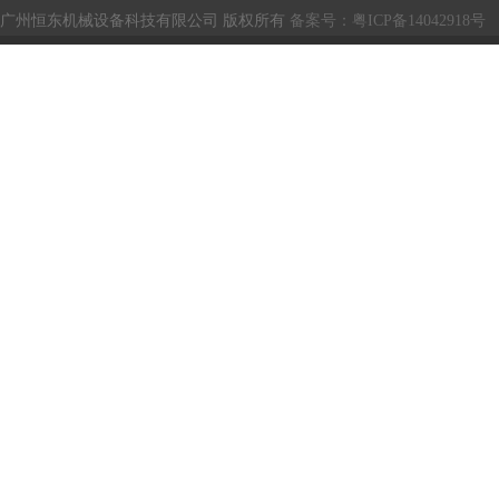
广州恒东机械设备科技有限公司 版权所有
备案号：粤ICP备14042918号